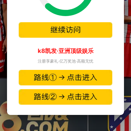
k8凯发·亚洲顶级娱乐
注册享豪礼·亿万奖池·高额无忧