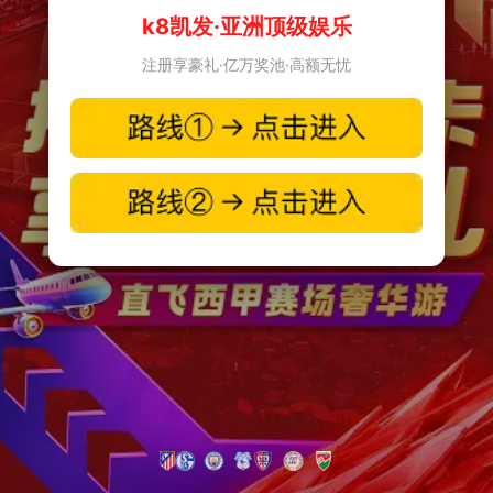
k8凯发·亚洲顶级娱乐
注册享豪礼·亿万奖池·高额无忧