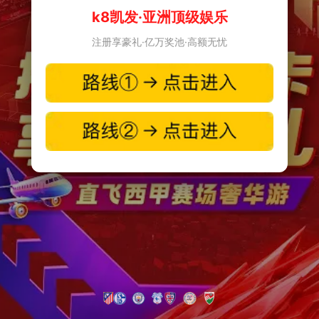
k8凯发·亚洲顶级娱乐
注册享豪礼·亿万奖池·高额无忧