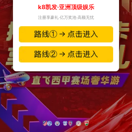
k8凯发·亚洲顶级娱乐
注册享豪礼·亿万奖池·高额无忧