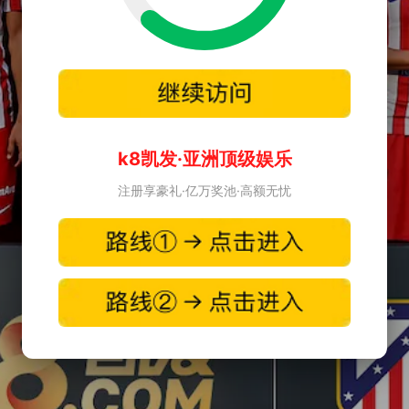
k8凯发·亚洲顶级娱乐
注册享豪礼·亿万奖池·高额无忧