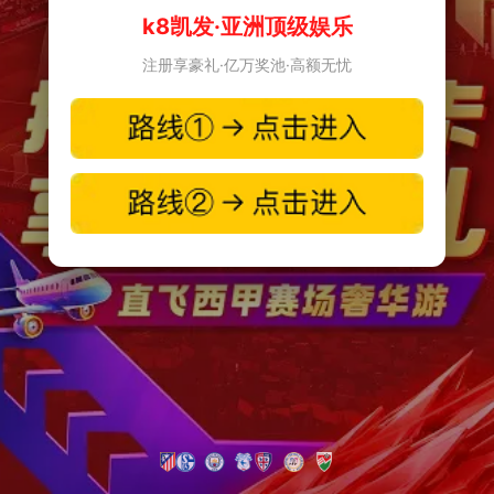
k8凯发·亚洲顶级娱乐
注册享豪礼·亿万奖池·高额无忧