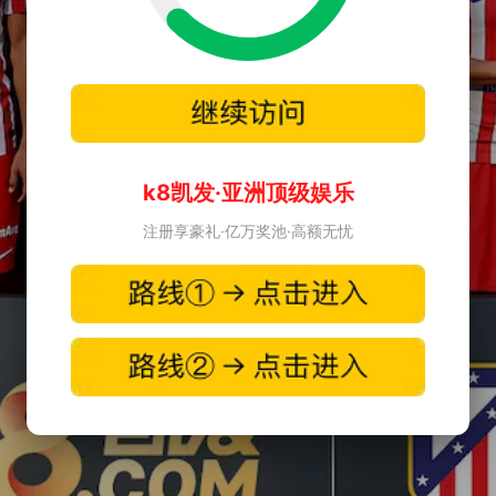
k8凯发·亚洲顶级娱乐
注册享豪礼·亿万奖池·高额无忧