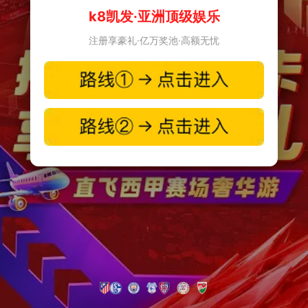
k8凯发·亚洲顶级娱乐
注册享豪礼·亿万奖池·高额无忧